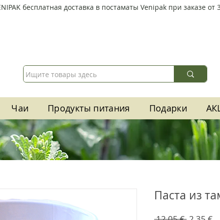
ENIPAK
бесплатная доставка в постаматы Venipak при заказе от 3
Чаи
Продукты питания
Подарки
АК
Паста из та
Обычна
С
 12,05 € 
2,35 €