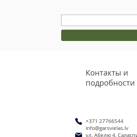
Контакты и
подробности
+371 27766544
info@garsvielas.lv
ул. Абелю 4, Саласп