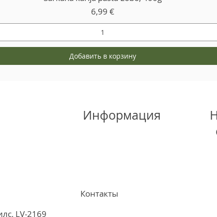
Цена
6,99 €
Добавить в корзину
Информация
Н
Контакты
илс, LV-2169