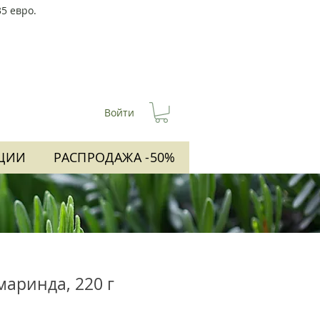
5 евро.
Войти
ЦИИ
РАСПРОДАЖА -50%
маринда, 220 г
я
пеццена