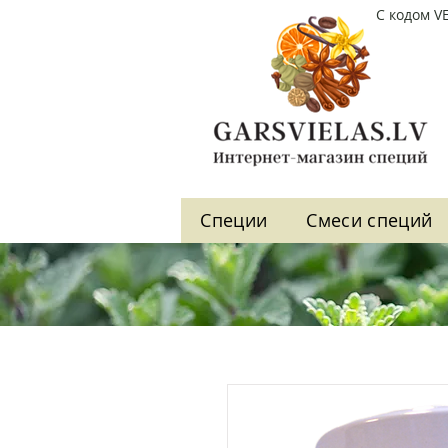
С кодом V
Cпеции
Cмеси специй