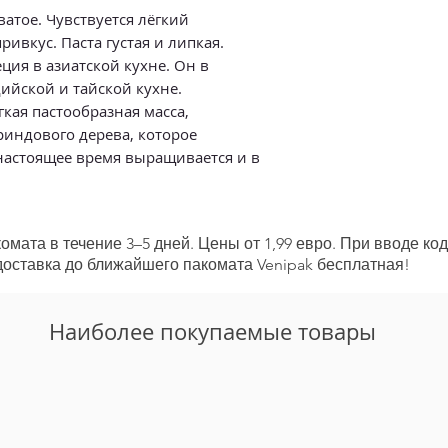
попробовать её с: 
Энергетическая це
атое. Чувствуется лёгкий
бобовыми, овощным
Жиры 0 г
ивкус. Паста густая и липкая.
-из которых насыщ
ия в азиатской кухне. Он в
Углеводы 27 г
ийской и тайской кухне.
-из которых сахара
кая пастообразная масса,
Белок 0,9 г
риндового дерева, которое
Клетчатка 3,6 г
 настоящее время выращивается и в
Соль 0,08 г
мата в течение 3–5 дней. Цены от 1,99 евро. При вводе ко
 доставка до ближайшего пакомата Venipak бесплатная!
Наиболее покупаемые товары