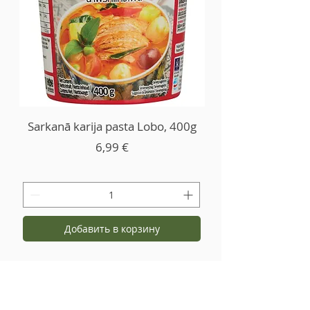
Sarkanā karija pasta Lobo, 400g
Цена
6,99 €
Добавить в корзину