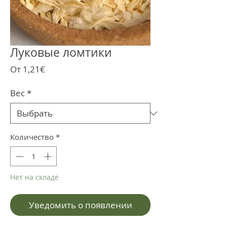
Луковые ломтики
Спеццена
От
1,21€
Вес
*
Количество
*
Нет на складе
Уведомить о появлении