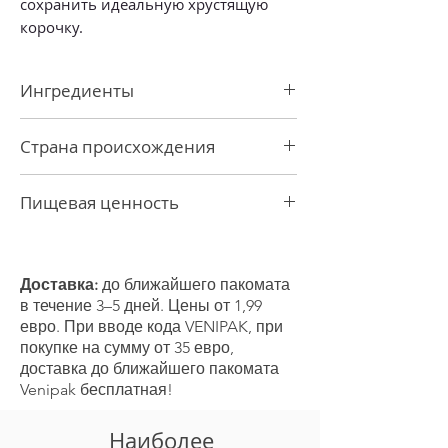
сохранить идеальную хрустящую
корочку.
Ингредиенты
Мука урад, вода, соль, черный перец,
Страна происхождения
кукурузное масло и асафетида.
Индия
Пищевая ценность
Энергетическая ценность на 100 г
продукта: 1247 кДж/ 294 ккал
Жиры 0,6 г
Доставка:
до ближайшего пакомата
-из которых насыщенные 0,2 г
в течение 3–5 дней. Цены от 1,99
Углеводы 50,6 г
евро. При вводе кода VENIPAK, при
-из которых сахара 0 г
покупке на сумму от 35 евро,
Клетчатка 5,6 г
доставка до ближайшего пакомата
Белок 18,8 г
Venipak бесплатная!
Соль 5,6 г
Наиболее