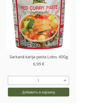
Sarkanā karija pasta Lobo, 400g
Цена
6,99 €
Добавить в корзину