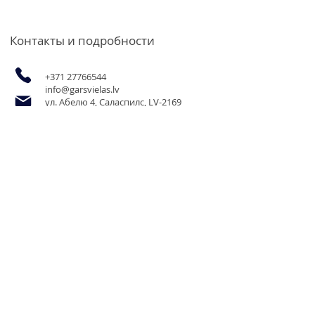
Контакты и подробности
+371 27766544
info@garsvielas.lv
ул. Абелю 4, Саласпилс, LV-2169
Пн-Пт 9:00-17:00
Мы отдыхаем по субботам,
воскресеньям и праздничным дням.
Возможность приобретения
продукции для юридических лиц
и товаров оптом по оптовым
ценам по электронной почте или
по телефону.
Информация
О нас
Контакты
Доставка и оплата
Условия и положения
Политика конфиденциальности