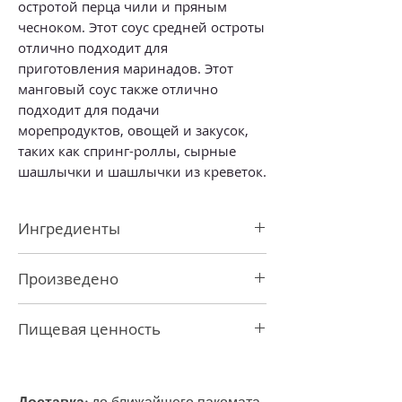
остротой перца чили и пряным
чесноком. Этот соус средней остроты
отлично подходит для
приготовления маринадов. Этот
манговый соус также отлично
подходит для подачи
морепродуктов, овощей и закусок,
таких как спринг-роллы, сырные
шашлычки и шашлычки из креветок.
Ингредиенты
Сахар, манго 18%, вода, перец чили,
Произведено
соль, чеснок, тапиоковый крахмал,
регуляторы кислотности: E260, E330,
В Таиланде
ксантановая камедь, консервант: E202.
Пищевая ценность
Может содержать следы рыбы,
глютена, орехов, сои или семян
Энергетическая ценность 711 кДж/ 167
кунжута.
ккал
Жиры 0 г