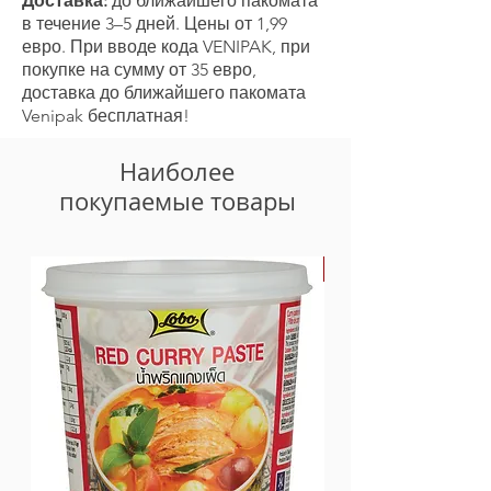
Доставка:
до ближайшего пакомата
-из которых насыщенные 0 г
в течение 3–5 дней. Цены от 1,99
Углеводы 42 г
евро. При вводе кода VENIPAK, при
-из них сахара 40 г
покупке на сумму от 35 евро,
Белок 0 г
доставка до ближайшего пакомата
Клетчатка 0 г
Venipak бесплатная!
Соль 0,1 г
Наиболее
покупаемые товары
-30%