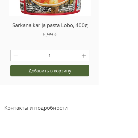
Sarkanā karija pasta Lobo, 400g
Цена
6,99 €
Добавить в корзину
Контакты и подробности
+371 27766544
info@garsvielas.lv
ул. Абелю 4, Саласпилс, LV-2169