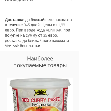
Семена кориандра. Продукт может
содержать следы кунжута, горчицы и
сельдерея.
Доставка:
до ближайшего пакомата
в течение 3–5 дней. Цены от 1,99
евро. При вводе кода VENIPAK, при
покупке на сумму от 35 евро,
доставка до ближайшего пакомата
Venipak бесплатная!
Наиболее
покупаемые товары
-30%