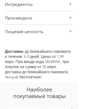
Ингредиенты
Экстракт кокоса 70%, вода,
Произведено
стабилизаторы: Е412, Е415, эмульгатор
Е435.
В Таиланде
Пищевая ценность
Пищевая ценность (на 100 мл)
Энергетическая ценность 766 кДж / 183
ккал
Доставка:
до ближайшего пакомата
жир 18 г
в течение 3–5 дней. Цены от 1,99
- из которых насыщенные жиры 16 г
евро. При вводе кода VENIPAK, при
Углеводы 1,3 г
покупке на сумму от 35 евро,
- из которых сахара 1,3 г
доставка до ближайшего пакомата
Белок 1,6 г
Venipak бесплатная!
Соль 0,08 г
Наиболее
покупаемые товары