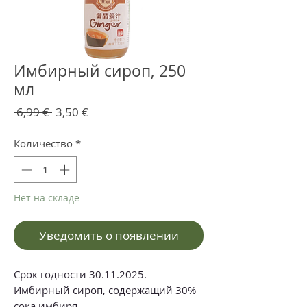
Имбирный сироп, 250
мл
Обычная
Спеццена
 6,99 € 
3,50 €
цена
Количество
*
Нет на складе
Уведомить о появлении
Срок годности 30.11.2025.
Имбирный сироп, содержащий 30%
сока имбиря.