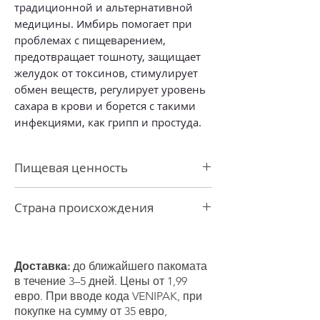
традиционной и альтернативной
медицины. Имбирь помогает при
проблемах с пищеварением,
предотвращает тошноту, защищает
желудок от токсинов, стимулирует
обмен веществ, регулирует уровень
сахара в крови и борется с такими
инфекциями, как грипп и простуда.
Пищевая ценность
Энергетическая ценность 1211 кДж/
Страна происхождения
300 ккал
Жиры 0 г
Китай
-из которых насыщенные 0 г
Углеводы 71 г
Доставка:
до ближайшего пакомата
-из которых сахара 62 г
в течение 3–5 дней. Цены от 1,99
Белок 0,3 г
евро. При вводе кода VENIPAK, при
Клетчатка 0 г
покупке на сумму от 35 евро,
Соль 0 г