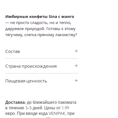
Имбирные конфеты Sina с манго
— не просто сладость, но и тепло,
даруемое природой. Готовы к этому
тягучему, слегка пряному лакомству?
Состав
Тростниковый сахар, имбирь 7%,
Страна происхождения
ароматизатор манго 1%, тапиоковый
крахмал, экстракт манго 0,1%.
Индонезия
Произведено на фабрике, где также
Пищевая ценность
производятся арахис и семена
кунжута.
Пищевая ценность (на 100 г):
Энергетическая ценность 1628 кДж /
389 ккал
Доставка:
до ближайшего пакомата
Жиры 1,4 г
в течение 3–5 дней. Цены от 1,99
-в том числе насыщенные жирные
евро. При вводе кода VENIPAK, при