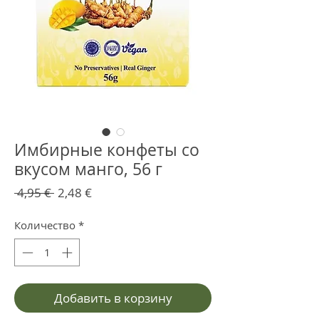
Имбирные конфеты со
вкусом манго, 56 г
Обычная
Спеццена
 4,95 € 
2,48 €
цена
Количество
*
Добавить в корзину