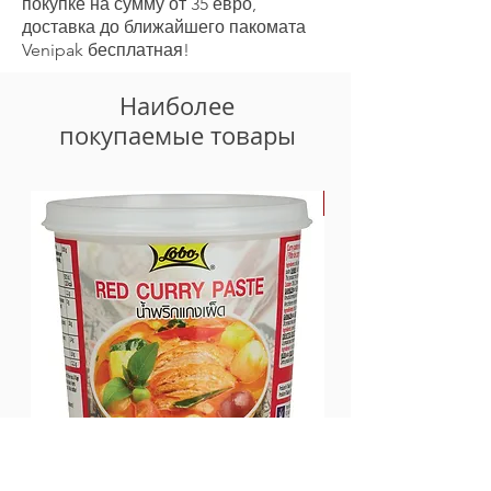
кислоты 0,8 г
покупке на сумму от 35 евро,
Углеводы 94 г
доставка до ближайшего пакомата
-включая сахар 78 г
Venipak бесплатная!
Белок 0 г
соль 0 г
Наиболее
покупаемые товары
-30%