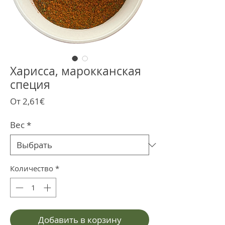
Харисса, марокканская
специя
Спеццена
От
2,61€
Вес
*
Количество
*
Добавить в корзину