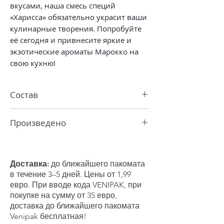
вкусами, наша смесь специй
«Харисса» обязательно украсит ваши
кулинарные творения. Попробуйте
её сегодня и привнесите яркие и
экзотические ароматы Марокко на
свою кухню!
Состав
Соль, чеснок, молотый чили, копченая
Произведено
паприка, кориандр, тмин, кайенский
перец, тмин, петрушка, мята
В Латвии
Продукт может содержать следы
кунжута, горчицы и сельдерея
.
Доставка:
до ближайшего пакомата
в течение 3–5 дней. Цены от 1,99
евро. При вводе кода VENIPAK, при
покупке на сумму от 35 евро,
доставка до ближайшего пакомата
Venipak бесплатная!