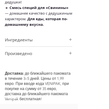
дедушки!
🔸
Смесь специй для «Свинины»
— домашнее качество с дедушкиным
характером.
Для еды, которая по-
домашнему вкусна.
Ингредиенты
Соль, кориандр, паприка молотая ASTA
Произведено
120, лук, зира, тмин,
горчичный
порошок
, мускатный орех, черный
В Латвии
перец, имбирь
Может содержать следы кунжута,
Доставка:
до ближайшего пакомата
горчицы и сельдерея.
в течение 3–5 дней. Цены от 1,99
евро. При вводе кода VENIPAK, при
покупке на сумму от 35 евро,
доставка до ближайшего пакомата
Venipak бесплатная!