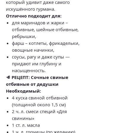
который удивит даже самого
искушённого гурмана.
Отлично подходит для:
для маринадов и жарки –
отбивные, шейные отбивные,
ребрышки,
фарш – котлеты, фрикадельки,
овощные начинки,
соусы, рагу и даже супы —
придают им глубину и
насыщенность.
🥩
РЕЦЕПТ: Сочные свиные
отбивные от дедушки
Необходимый:
4 куска свиной отбивной
(толщиной около 1,5 см)
2 ч. л. смеси специй «Для
свинины»
1 ст. л. масла
1 ч. л. горчицы (по желанию)