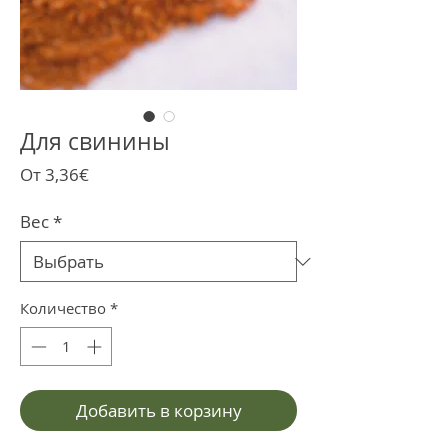
Для свинины
Спеццена
От
3,36€
Вес
*
Количество
*
Добавить в корзину