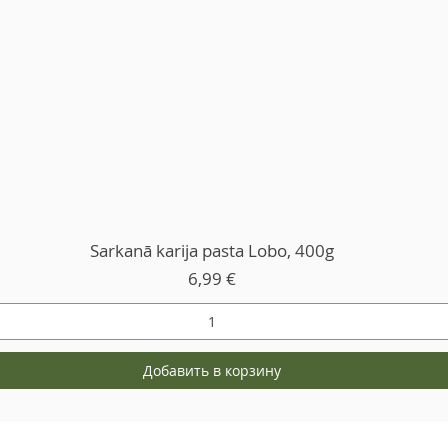
Sarkanā karija pasta Lobo, 400g
Цена
6,99 €
Добавить в корзину