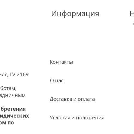
Информация
Н
Контакты
илс, LV-2169
О нас
ботам,
аздничным
Доставка и оплата
обретения
ридических
Условия и положения
ом по