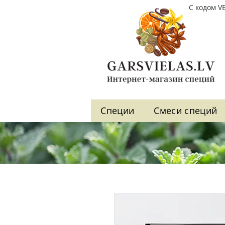
С кодом V
Cпеции
Cмеси специй