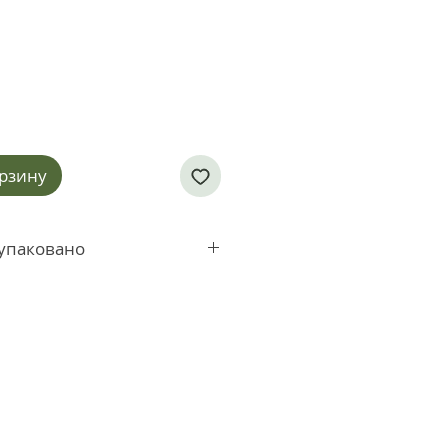
орзину
упаковано