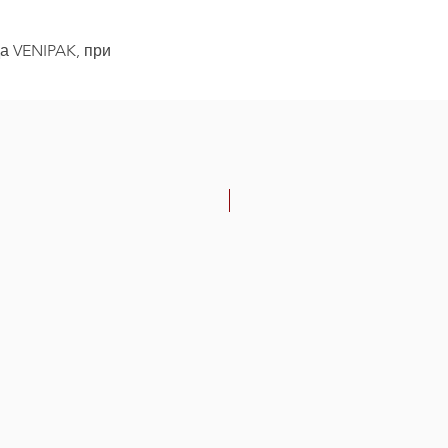
да VENIPAK, при
-30%