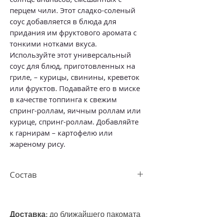
перцем чили. Этот сладко-соленый
соус добавляется в блюда для
придания им фруктового аромата с
тонкими нотками вкуса.
Используйте этот универсальный
соус для блюд, приготовленных на
гриле, – курицы, свинины, креветок
или фруктов. Подавайте его в миске
в качестве топпинга к свежим
спринг-роллам, яичным роллам или
курице, спринг-роллам. Добавляйте
к гарнирам – картофелю или
жареному рису.
Состав
ананас 35%, вода, сахар, перец чили
3%, чеснок, крахмал тапиоки, петрушка,
соль, аскорбиновая кислота, регулятор
Доставка:
до ближайшего пакомата