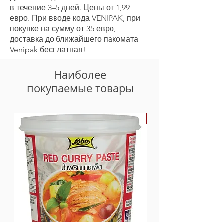
кислотности цитрат натрия,
в течение 3–5 дней. Цены от 1,99
дрожжевой экстракт, ксантановая
евро. При вводе кода VENIPAK, при
камедь.
покупке на сумму от 35 евро,
доставка до ближайшего пакомата
Venipak бесплатная!
Наиболее
покупаемые товары
-30%