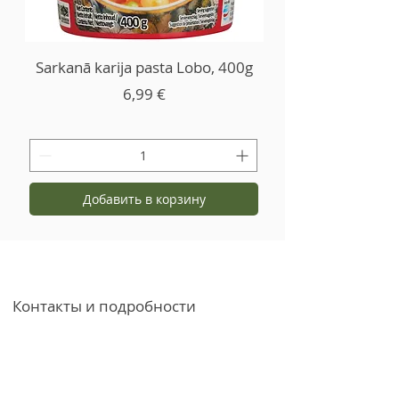
Sarkanā karija pasta Lobo, 400g
Цена
6,99 €
Добавить в корзину
Контакты и подробности
+371 27766544
info@garsvielas.lv
ул. Абелю 4, Саласпилс, LV-2169