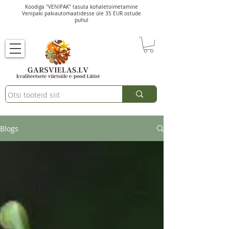
Koodiga "VENIPAK" tasuta kohaletoimetamine
Venipaki pakiautomaatidesse üle 35 EUR ostude
puhul
Blogs