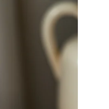
maailma tuliseima pipra, Carolina Reaperi
, tulisusaste on 2,2 miljonit. Hiljuti on
maailmaturule toodud uus pipar, Peppe