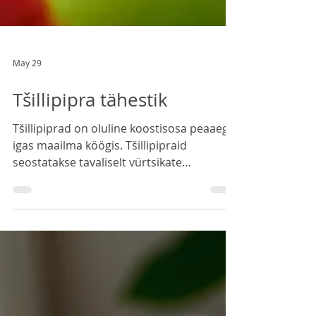
May 29
Tšillipipra tähestik
Tšillipiprad on oluline koostisosa peaaegu
igas maailma köögis. Tšillipipraid
seostatakse tavaliselt vürtsikate
toitudega, kuid mitte kõik tšillipiprad pole
vürtsikad. Tšillipiprade vürtsikuse
mõõtmiseks kasutatakse Scoville'i skaalat .
Paprika , mida samuti peetakse
tšillipipraks, ei ole üldse vürtsikas. Selle
Scoville'i tulisusaste on 0 (null), samas kui