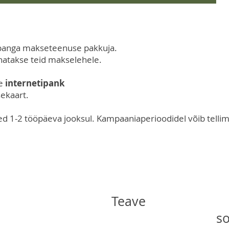
anga makseteenuse pakkuja.
unatakse teid makselehele.
me
internetipank
ekaart.
sed 1-2 tööpäeva jooksul. Kampaaniaperioodidel võib tellim
Teave
so