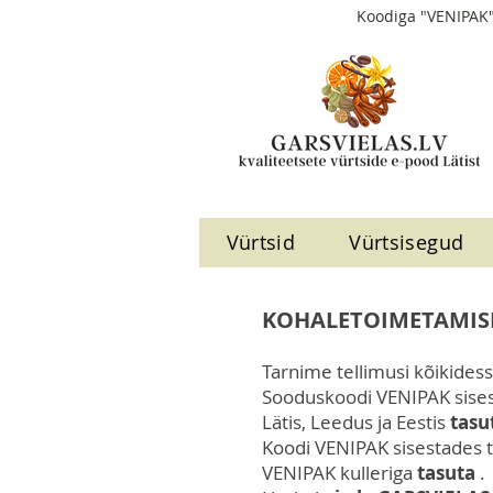
Koodiga "VENIPAK"
Vürtsid
Vürtsisegud
KOHALETOIMETAMIS
Tarnime tellimusi kõikides
Sooduskoodi VENIPAK sises
Lätis, Leedus ja Eestis
tasu
Koodi VENIPAK sisestades
VENIPAK kulleriga
tasuta
.