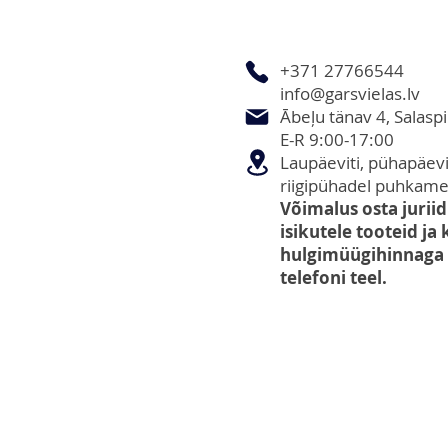
+371 27766544
info@garsvielas.lv
Ābeļu tänav 4, Salaspi
E-R 9:00-17:00
Laupäeviti, pühapäevit
riigipühadel puhkame
Võimalus osta juriidi
isikutele tooteid ja
hulgimüügihinnaga e
telefoni teel.