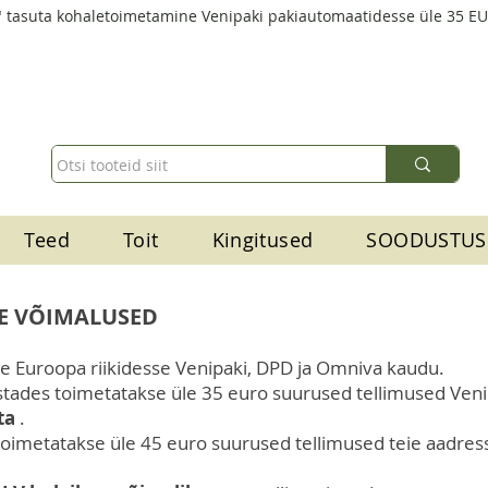
 tasuta kohaletoimetamine Venipaki pakiautomaatidesse üle 35 E
Teed
Toit
Kingitused
SOODUSTUS
E VÕIMALUSED
se Euroopa riikidesse Venipaki, DPD ja Omniva kaudu.
tades toimetatakse üle 35 euro suurused tellimused Ven
ta
.
toimetatakse üle 45 euro suurused tellimused teie aadressi