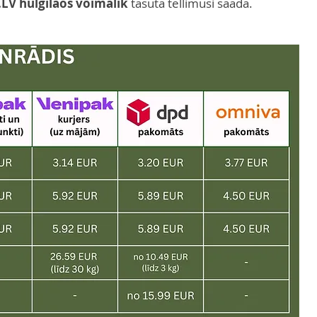
.LV hulgilaos võimalik
tasuta tellimusi saada.