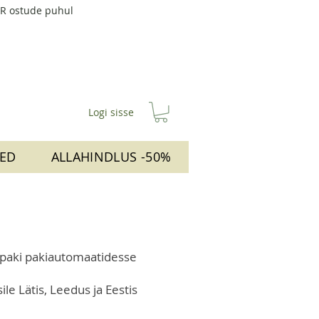
UR ostude puhul
Logi sisse
ED
ALLAHINDLUS -50%
ipaki pakiautomaatidesse
le Lätis, Leedus ja Eestis