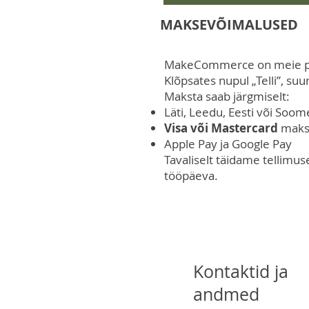
MAKSEVÕIMALUSED
MakeCommerce on meie p
Klõpsates nupul „Telli”, su
Maksta saab järgmiselt:
Läti, Leedu, Eesti või Soo
Visa või Mastercard
maks
Apple Pay ja Google Pay
Tavaliselt täidame tellimu
tööpäeva.
Kontaktid ja
andmed