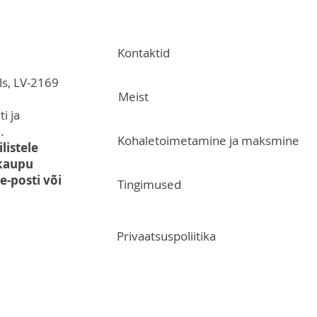
Kontaktid
ls, LV-2169
Meist
i ja
.
Kohaletoimetamine ja maksmine
listele
 kaupu
-posti või
Tingimused
Privaatsuspoliitika