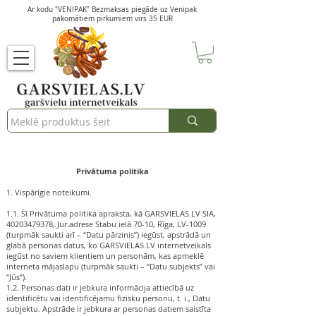
Ar kodu "VENIPAK" Bezmaksas piegāde uz Venipak
pakomātiem pirkumiem virs 35 EUR
Privātuma politika
1. Vispārīgie noteikumi.
1.1. Šī Privātuma politika apraksta, kā GARSVIELAS.LV SIA,
40203479378
, Jur.adrese Stabu ielā 70-10, Rīga, LV-1009
(turpmāk saukti arī – “Datu pārzinis”) iegūst, apstrādā un
glabā personas datus, ko GARSVIELAS.LV internetveikals
iegūst no saviem klientiem un personām, kas apmeklē
interneta mājaslapu (turpmāk saukti – “Datu subjekts” vai
“Jūs”).
1.2. Personas dati ir jebkura informācija attiecībā uz
identificētu vai identificējamu fizisku personu, t. i., Datu
subjektu. Apstrāde ir jebkura ar personas datiem saistīta