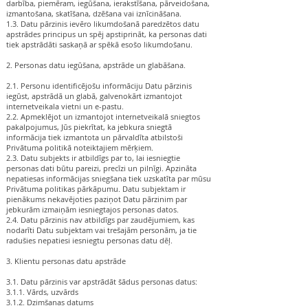
darbība, piemēram, iegūšana, ierakstīšana, pārveidošana,
izmantošana, skatīšana, dzēšana vai iznīcināšana.
1.3. Datu pārzinis ievēro likumdošanā paredzētos datu
apstrādes principus un spēj apstiprināt, ka personas dati
tiek apstrādāti saskaņā ar spēkā esošo likumdošanu.
2. Personas datu iegūšana, apstrāde un glabāšana.
2.1. Personu identificējošu informāciju Datu pārzinis
iegūst, apstrādā un glabā, galvenokārt izmantojot
internetveikala vietni un e-pastu.
2.2. Apmeklējot un izmantojot internetveikalā sniegtos
pakalpojumus, Jūs piekrītat, ka jebkura sniegtā
informācija tiek izmantota un pārvaldīta atbilstoši
Privātuma politikā noteiktajiem mērķiem.
2.3. Datu subjekts ir atbildīgs par to, lai iesniegtie
personas dati būtu pareizi, precīzi un pilnīgi. Apzināta
nepatiesas informācijas sniegšana tiek uzskatīta par mūsu
Privātuma politikas pārkāpumu. Datu subjektam ir
pienākums nekavējoties paziņot Datu pārzinim par
jebkurām izmaiņām iesniegtajos personas datos.
2.4. Datu pārzinis nav atbildīgs par zaudējumiem, kas
nodarīti Datu subjektam vai trešajām personām, ja tie
radušies nepatiesi iesniegtu personas datu dēļ.
3. Klientu personas datu apstrāde
3.1. Datu pārzinis var apstrādāt šādus personas datus:
3.1.1. Vārds, uzvārds
3.1.2. Dzimšanas datums