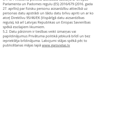
Parlamenta un Padomes regulu (ES) 2016/679 (2016. gada
27. aprīlis) par fizisku personu aizsardzību attiecībā uz
personas datu apstrādi un šādu datu brīvu apriti un ar ko
atceļ Direktīvu 95/46/EK (Vispārīgā datu aizsardzības
regula), kā arī Latvijas Republikas un Eiropas Savienības
spēkā esošajiem likumiem.
5.2. Datu pārzinim ir tiesības veikt izmaiņas vai
papildinājumus Privātuma politikā jebkurā brīdī un bez
iepriekšēja brīdinājuma. Labojumi stājas spēkā pēc to
publicēšanas mājas lapā
www.garsvielas.lv
Kontakti un rekvizīti
+371 27766544
info@garsvielas.lv
Ābeļu iela 4, Salaspils, LV-2169
Pr.-P. 9:00-17:00
S.,Sv. un svētkos atpūšamies