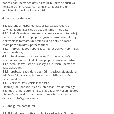
nodrošinātu personas datu aizsardzību pret nejaušu vai
nelikumīgu iznīcināšanu, mainīšanu, izpaušanu un
jebkādu citu nelikumīgu apstrādi.
4. Datu subjekta tiesības
4.1. Saskaņā ar Vispārīgo datu aizsardzības regulu un
Latvijas Republikas tiesību aktiem Jums ir tiesības:
4.1.1. Piekļūt saviem personas datiem, saņemt informāciju
par to apstrādi, kā arī pieprasīt Jūsu personas datu kopiju
elektroniskā formātā un tiesības uz šo datu nodošanu
citam pārzinim (datu pārnesamība);
4.1.2. Pieprasīt labot nepareizus, neprecīzus vai nepilnīgus
personas datus;
4.1.3. Dzēst savus personas datus (“tikt aizmirstam”),
izņemot gadījumus, kad likums pieprasa saglabāt datus;
4.1.4. Atsaukt savu iepriekš sniegto piekrišanu personas
datu apstrādei;
4.1.5. Ierobežot savu datu apstrādi – tiesības pieprasīt, lai
mēs īslaicīgi pavisam pārtraucam apstrādāt visus Jūsu
personas datus;
4.1.6. Vērsties Datu valsts inspekcijā
Pieprasījumu par savu tiesību īstenošanu varat iesniegt,
aizpildot formu klātienē Rīgā, Stabu ielā 70, vai arī iesūtot
pieprasījumu elektroniski, rakstot uz klientu atbalsta
dienestu info@garsvielas.lv
5. Nobeiguma noteikumi
5.1. Šī Privātuma politika izstrādāta saskaņā ar Eiropas