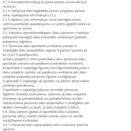
3.1.3. Kontaktinformācija (e-pasta adrese un/vai tālruņa
numurs)
3.1.4. Darījuma dati (iegādātās preces, piegādes adrese,
cena, maksājuma informācija u.t.t.).
3.1.5. Jebkuru citu informāciju, kura iesniegta mums
vietnes piedāvāto pakalpojumu un preču iegādes laikā vai
sazinoties ar mums.
3.2. Papildus iepriekšminētajam, Datu pārzinim ir tiesības
pārbaudīt iesniegto datu precizitāti, izmantojot publiski
pieejamos reģistrus.
3.3. Personas datu apstrādes juridiskais pamats ir
Vispārīgās datu aizsardzības regulas 6.panta 1.punkta a),
b), c) un f) apakšpunkts:
a) datu subjekts ir devis piekrišanu savu personas datu
apstrādei vienam vai vairākiem konkrētiem nolūkiem;
b) apstrāde ir vajadzīga līguma, kura līgumslēdzēja puse ir
datu subjekts, izpildei vai pasākumu veikšanai pēc datu
subjekta pieprasījuma pirms līguma noslēgšanas;
c) apstrāde ir vajadzīga, lai izpildītu uz pārzini attiecināmu
juridisku pienākumu;
f) apstrāde ir vajadzīga pārziņa vai trešās personas
leģitīmo interešu ievērošanai, izņemot, ja datu subjekta
intereses vai pamattiesības un pamatbrīvības, kurām
nepieciešama personas datu aizsardzība, ir svarīgākas par
šādām interesēm, jo īpaši, ja datu subjekts ir bērns.
3.4. Datu pārzinis glabā un apstrādā Datu subjekta
personas datus, kamēr pastāv vismaz viens no zemāk
norādītajiem kritērijiem:
3.4.1. Personas dati nepieciešami tiem nolūkiem, kam tie
saņemti;