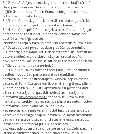
3.4.2. Kamēr ārējos normatīvajos aktos noteiktajā kārtībā
Datu pārzinis un/vai Datu subjekts var realizēt savas
leģitīmās intereses, kā piemēram, iesniegt iebildumus vai
celt vai vest prasību tiesā;
3.4.3. Kamēr pastāv juridisks pienākums datus glabāt, kā
piemēram, saskaņā ar Grāmatvedības likumu;
3.4.4. Kamēr ir spēkā Datu subjekta piekrišana attiecīgajai
personas datu apstrādei, ja nepastāv cits personas datu
apstrādes likumīgs pamats.
Izbeidzoties šajā punktā minētajiem apstākļiem, izbeidzas
arī Datu subjekta personas datu glabāšanas termiņš un
visi attiecīgie personas dati tiek neatgriezeniski izdzēsti no
datoru sistēmām un elektroniskajiem un/vai papīra
dokumentiem, kas saturējuši attiecīgos personas datus vai
arī šie dokumenti tiek anonimizēti.
3.5. Lai pildītu savas saistības pret Jums, Datu pārzinim ir
tiesības nodot Jūsu personas datus sadarbības
partneriem, datu apstrādātājiem, kas veic nepieciešamo
datu apstrādi mūsu uzdevumā, piemēram, grāmatvežiem,
kurjerdienestiem u.c. Datu apstrādātājs ir personas datu
pārzinis. Maksājumu apstrādi nodrošina maksājumu
platforma
makecommerce.lv
, tāpēc mūsu uzņēmums
maksājumu izpildei nepieciešamos personas datus nodod
platformas īpašniekam Maksekeskus AS.
Pēc pieprasījuma mēs varam nodot Jūsu personas datus
valsts un tiesībsargājošajām iestādēm, lai nepieciešamības
gadījumā aizstāvētu savas juridiskās intereses, sastādot,
iesniedzot un aizstāvot juridiskas prasības.
3.6. Apstrādājot un glabājot personas datus, Datu pārzinis
īsteno organizatoriskos un tehniskos pasākumus, lai